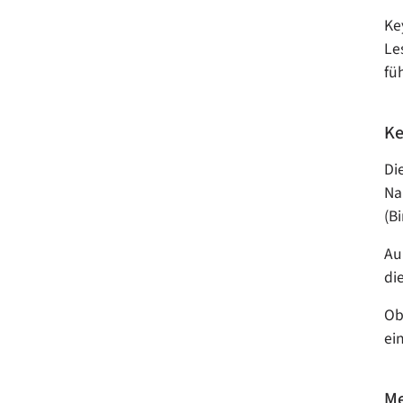
Ke
Le
fü
Ke
Di
Na
(B
Au
di
Ob
ei
Me