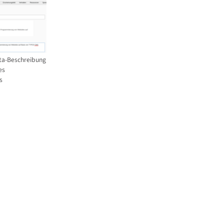
ta-Beschreibung
es
s