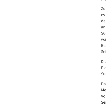
Zu
es
de
an
Su
wa
Be
Se
Di
Pl
Su
Da
Me
Vo
Sei