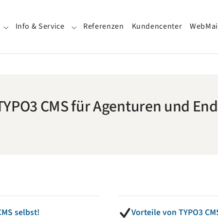
Info & Service
Referenzen
Kundencenter
WebMai
Submenu for "TYPO3 Websites"
Submenu for "Info & Service"
TYPO3 CMS für Agenturen und En
CMS selbst!
Vorteile von TYPO3 CM