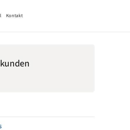
l
Kontakt
dkunden
S